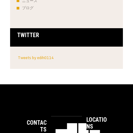
ニュース
ブログ
TWITTER
Tweets by edih0114
LOCATIO
CONTAC
NS
TS