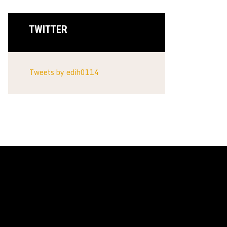
TWITTER
Tweets by edih0114