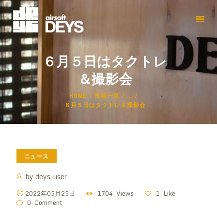
６月５日はタクトレ
＆撮影会
HOME
投稿一覧
...
６月５日はタクトレ＆撮影会
ニュース
by
deys-user
2022年05月25日
1704
Views
1
Like
0
Comment