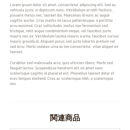
Lorem ipsum dolor sit amet, consectetur adipiscing elit. Sed eu
vehicula justo, in dignissim nunc. Vestibulum at nibh facilisis,
posuere metus nec, laoreet dui. Maecenas id nunc ac augue
sagittis auctor. Cras mattis mi lacus pellentesque, a porttitor
arcu euismod. Cras sollicitudin, metus non fermentum sed
tristique, velit augue condimentum neque, vel faucibus justo
mauris nec ex. Vestibulum lacinia mauris a urna, faucibus cursus
mauris gravida id. Aliquam purus sed justo lobortis pretium vel
sed arcu. Morbi sodales urna ac leo consectetur, vitae aliquet ex
laoreet.
Curabitur sed malesuada arcu, quis ultricies libero. Morbi sed
feugiat lectus. Suspendisse hendrerit elit sit amet nunc
scelerisque sagittis id placerat est. Phasellus laoreet dolor et
eros tempus eleifend. Cras ac scelerisque nibh, a scelerisque
nisi.
関連商品