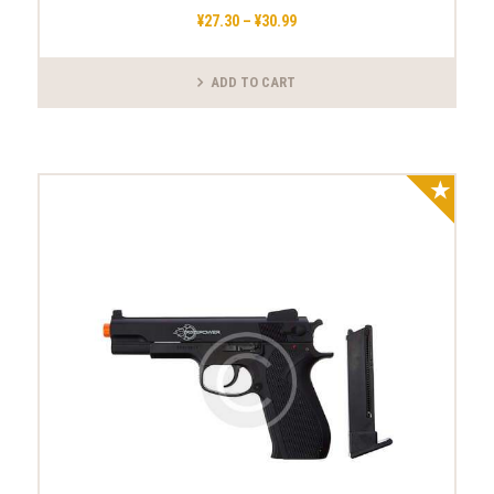
¥
27
.
30
–
¥
30
.
99
価
格
帯:
¥27
.
ADD TO CART
3
こ
0
–
の
¥30
.
商
9
品
9
に
セール
は
複
数
の
バ
リ
エ
ー
シ
ョ
ン
が
あ
り