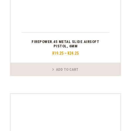
ま
す。
オ
プ
シ
ョ
ン
は
商
FIREPOWER.45 METAL SLIDE AIRSOFT
PISTOL, 6MM
品
ペ
¥
19
.
25
–
¥
24
.
25
価
ー
格
ジ
帯:
か
¥19
.
ADD TO CART
ら
2
こ
5
選
–
の
択
¥24
.
商
で
2
品
き
5
に
ま
は
す
複
数
の
バ