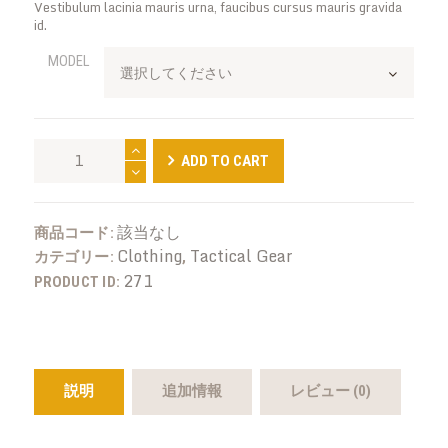
Vestibulum lacinia mauris urna, faucibus cursus mauris gravida
0
id.
–
MODEL
¥49
.
5
Crosman
0
ADD TO CART
Airsoft
Commando
Kit
該当なし
商品コード:
個
Clothing
Tactical Gear
カテゴリー:
,
271
PRODUCT ID:
説明
追加情報
レビュー (0)