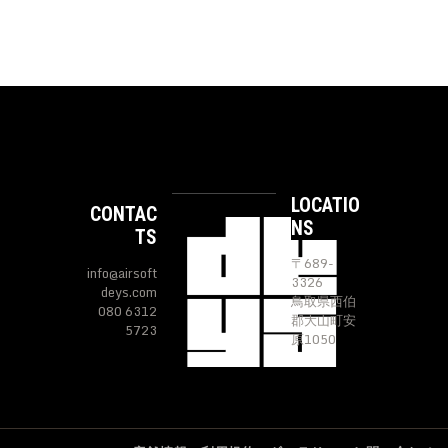
の
択
¥50
.
商
で
9
品
き
9
に
ま
は
す
複
数
の
バ
リ
エ
ー
LOCATIO
CONTAC
シ
NS
ョ
TS
ン
〒689-
が
info@airsoft
3326
あ
deys.com
鳥取県西伯
り
080 6312
郡大山町安
ま
5723
原1050
す。
オ
プ
シ
ョ
ン