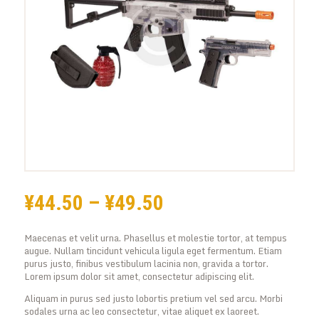
¥
44
.
50
–
¥
49
.
50
価
格
Maecenas et velit urna. Phasellus et molestie tortor, at tempus
帯:
augue. Nullam tincidunt vehicula ligula eget fermentum. Etiam
purus justo, finibus vestibulum lacinia non, gravida a tortor.
¥44
.
Lorem ipsum dolor sit amet, consectetur adipiscing elit.
Aliquam in purus sed justo lobortis pretium vel sed arcu. Morbi
5
sodales urna ac leo consectetur, vitae aliquet ex laoreet.