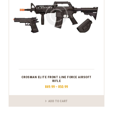
リ
エ
ー
シ
ョ
ン
が
あ
り
ま
す。
オ
プ
シ
ョ
ン
は
商
CROSMAN ELITE FRONT LINE FORCE AIRSOFT
RIFLE
品
ペ
¥
49
.
99
–
¥
50
.
99
価
ー
格
ジ
帯:
か
¥49
.
ADD TO CART
ら
9
こ
9
選
–