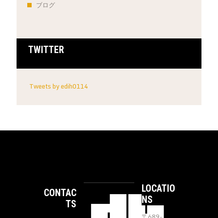
ブログ
TWITTER
Tweets by edih0114
LOCATIO
CONTAC
NS
TS
〒689-