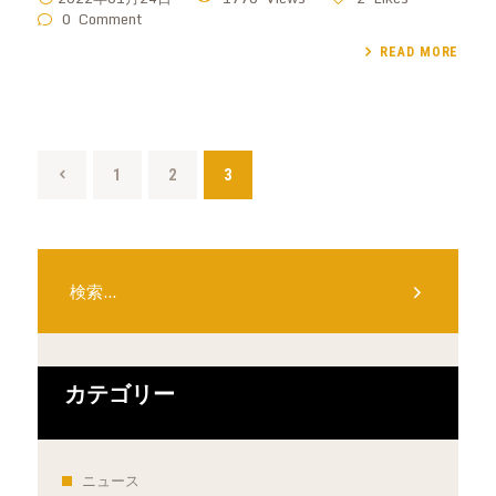
0
Comment
READ MORE
投
PAGE
1
<
PAGE
2
PAGE
3
稿
の
検
ペ
索:
ー
ジ
送
カテゴリー
り
ニュース